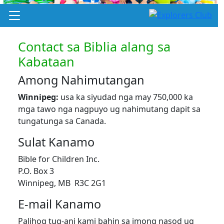
Contact sa Biblia alang sa
Kabataan
Among Nahimutangan
Winnipeg:
usa ka siyudad nga may 750,000 ka
mga tawo nga nagpuyo ug nahimutang dapit sa
tungatunga sa Canada.
Sulat Kanamo
Bible for Children Inc.
P.O. Box 3
Winnipeg, MB R3C 2G1
E-mail Kanamo
Palihog tug-ani kami bahin sa imong nasod ug