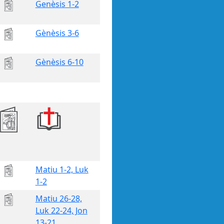
Genèsis 1-2
Gènèsis 3-6
Gènèsis 6-10
Matiu 1-2, Luk
1-2
Matiu 26-28,
Luk 22-24, Jon
13-21