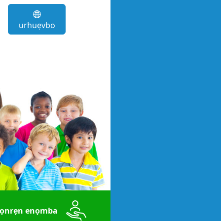
urhuẹvbo
 ọnrẹn enọmba