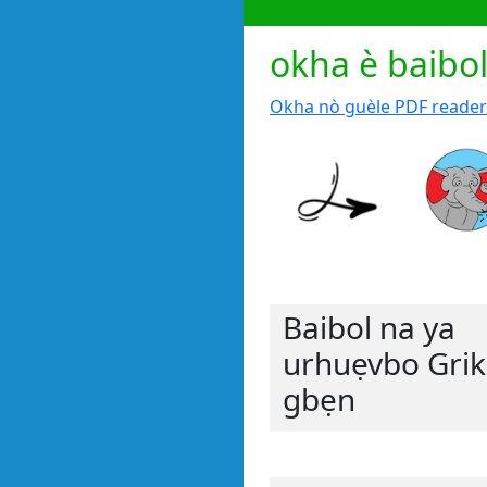
okha è baibo
Okha nò guèle PDF reader
Baibol na ya
urhuẹvbo Grik
gbẹn