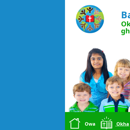
B
Ok
gh
Owa
Okha