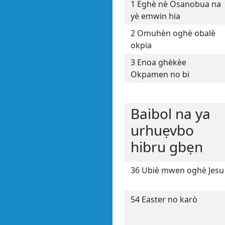
1 Eghè nè Osanobua na
yè emwin hia
2 Omuhèn oghè obalè
okpia
3 Enoa ghèkèe
Okpamen no bi
Baibol na ya
urhuẹvbo
hibru gbẹn
36 Ubiè mwen oghè Jesu
54 Easter no karò