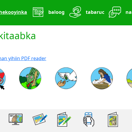
hekooyinka
baloog
tabaruc
nal
kitaabka
an yihiin PDF reader