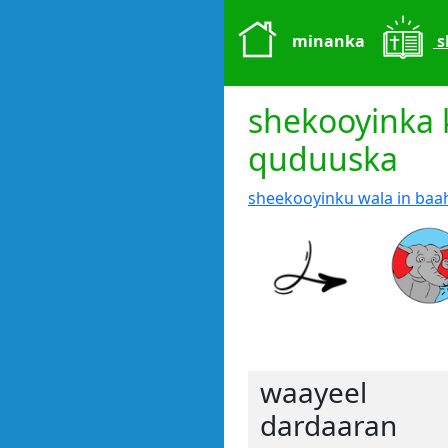
minanka
s
shekooyinka 
quduuska
sheekooyinku wala in baah
waayeel
dardaaran