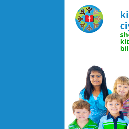
k
c
sh
ki
bi