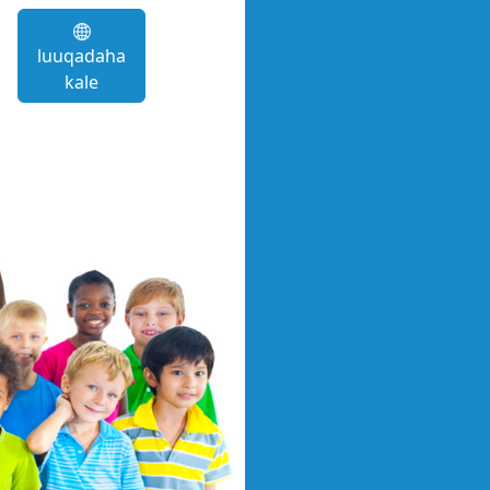
luuqadaha
kale