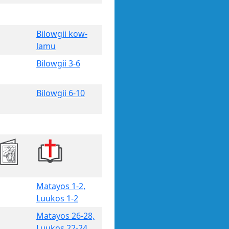
Bilowgii kow-
lamu
Bilowgii 3-6
Bilowgii 6-10
Matayos 1-2,
Luukos 1-2
Matayos 26-28,
Luukos 22-24,