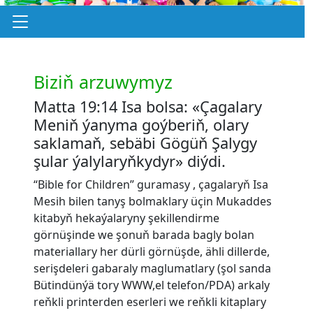
Biziň arzuwymyz
Matta 19:14 Isa bolsa: «Çagalary
Meniň ýanyma goýberiň, olary
saklamaň, sebäbi Gögüň Şalygy
şular ýalylaryňkydyr» diýdi.
“Bible for Children” guramasy , çagalaryň Isa
Mesih bilen tanyş bolmaklary üçin Mukaddes
kitabyň hekaýalaryny şekillendirme
görnüşinde we şonuň barada bagly bolan
materiallary her dürli görnüşde, ähli dillerde,
serişdeleri gabaraly maglumatlary (şol sanda
Bütindünýä tory WWW,el telefon/PDA) arkaly
reňkli printerden eserleri we reňkli kitaplary