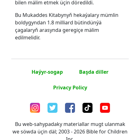
bilen mälim etmek üçin döredildi.
Bu Mukaddes Kitabynyň hekaýalary mümlin
boldygyndan 1.8 milliard bütindünýä
çagalaryň arasynda geregiçe mälim
edilmelidir.
Haýyr-sogap
Başda diller
Privacy Policy
Bu web-sahypadaky materiallar mugt ulanmak
we söwda üçin däl; 2003 - 2026 Bible for Children
Inc.