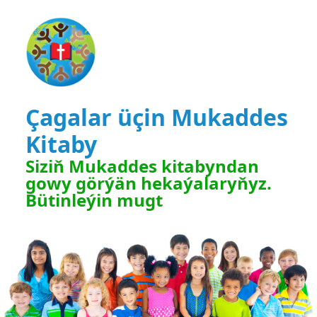
Çagalar üçin Mukaddes
Kitaby
Siziň Mukaddes kitabyndan
gowy görýän hekaýalaryňyz.
Bütinleýin mugt