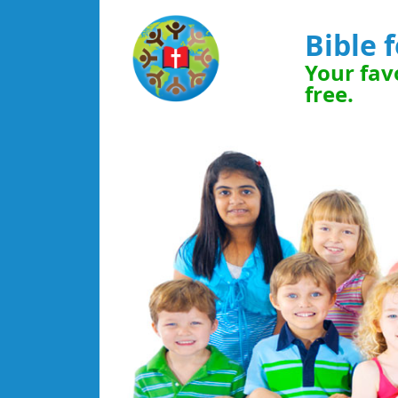
Bible 
Your favo
free.