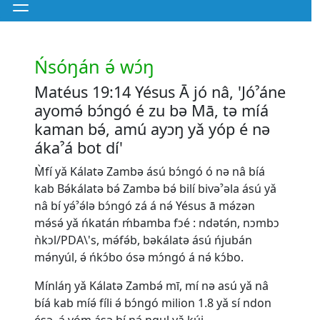
Ńsóŋán ә́ wɔ́ŋ
Matéus 19:14 Yésus Ā jó nâ, 'Jóˀáne
ayomә́ bɔ́ngó é zu bә Mā, tә míá
kaman bә́, amú ayɔŋ yǎ yóp é nә
ákaˀá bot dí'
M̀fí yǎ Kálatә Zambә ású bɔ́ngó ó nә nâ bíá
kab Bә́kálatә bә́ Zambә bә́ bilí bivәˀәla ású yǎ
nâ bí yә́ˀә́lә bɔ́ngó zá á nә́ Yésus ā mә́zәn
mә́sә́ yǎ ńkatán ḿbamba fɔé : ndәtә́n, nɔmbɔ
ǹkɔl/PDA\'s, mә́fә́b, bәkálatә ású ńjubán
mә́nyúl, ә́ ńkɔ́bo ósә mɔ́ngó á nә́ kɔ́bo.
Mínláŋ yǎ Kálatә Zambә́ mī, mí nә asú yǎ nâ
bíá kab míә́ fíli ә́ bɔ́ngó milion 1.8 yǎ sí ndon