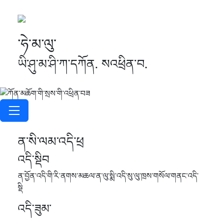
་ཧེ་མ་ལུ་
ཡི་ཤུ་མ་ཤི་ཀ་དཀོན. སའཕྲིན་བ.
ན་སི་ལམ་འདི་ཕྲ
འདི་སྡིབ
ན་བྱོན་འདི་གི་རི་ནགས་མཆལ་ན་ལུ་སྨི་འདི་སུ་ལུ་ཁྲས་གསོལ་གནང་འདི་
སྡི
འདི་ཟུམ་