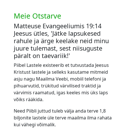
Meie Otstarve
Matteuse Evangeeliumis 19:14
Jeesus ütles, 'Jätke lapsukesed
rahule ja ärge keelake neid minu
juure tulemast, sest niisuguste
päralt on taevariik!'
Piibel Lastele existeerib et tutvustada Jeesus
Kristust lastele ja selleks kasutame mitmeid
asju nagu Maailma Veebi, mobiil telefoni ja
pihuarvutid, trükitud värvilised traktid ja
värvimis raamatud, igas keeles mis üks laps
võiks rääkida.
Need Piibli juttud tuleb välja anda terve 1,8
biljonite lastele üle terve maailma ilma rahata
kui vähegi võimalik.