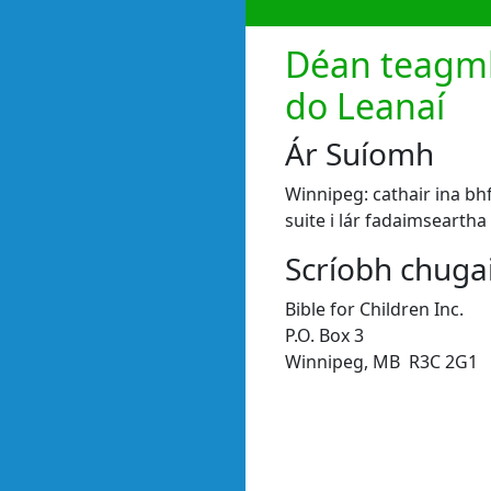
Déan teagmhá
do Leanaí
Ár Suíomh
Winnipeg: cathair ina bhf
suite i lár fadaimsearth
Scríobh chuga
Bible for Children Inc.
P.O. Box 3
Winnipeg, MB R3C 2G1