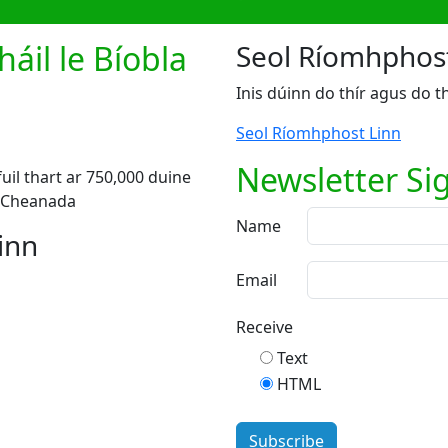
il le Bíobla
Seol Ríomhphos
Inis dúinn do thír agus do t
Seol Ríomhphost Linn
Newsletter Si
uil thart ar 750,000 duine
a Cheanada
Name
inn
Email
Receive
Text
HTML