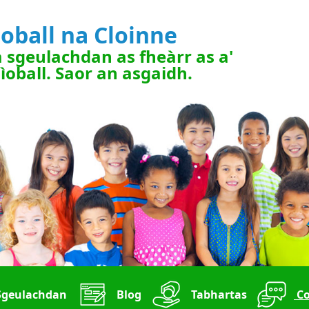
ìoball na Cloinne
 sgeulachdan as fheàrr as a'
ìoball. Saor an asgaidh.
geulachdan
Blog
Tabhartas
Co