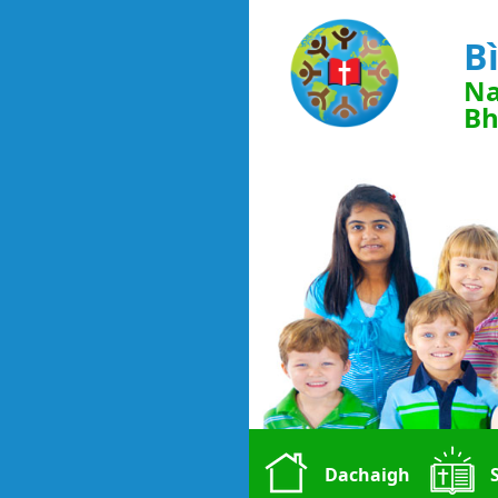
B
Na
Bh
Dachaigh
S