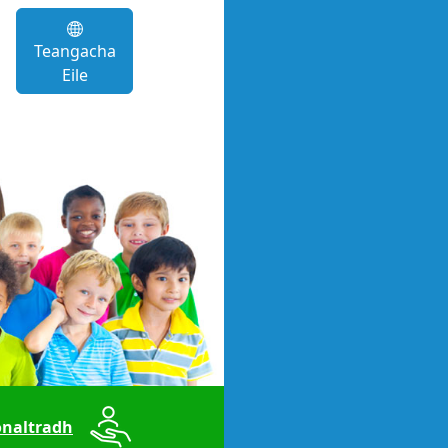
Teangacha
Eile
naltradh