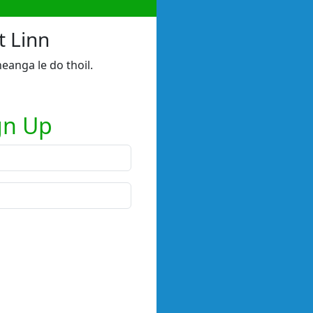
t Linn
heanga le do thoil.
gn Up