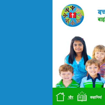
बच
बाइ
घौर
कहानियां