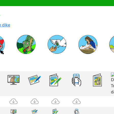
ê
 dike