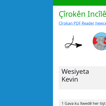
Çîrokên Incîl
Çîrokan PDF Reader hewce
Wesiyeta
Kevin
1 Gava ku Xwedê her tişt