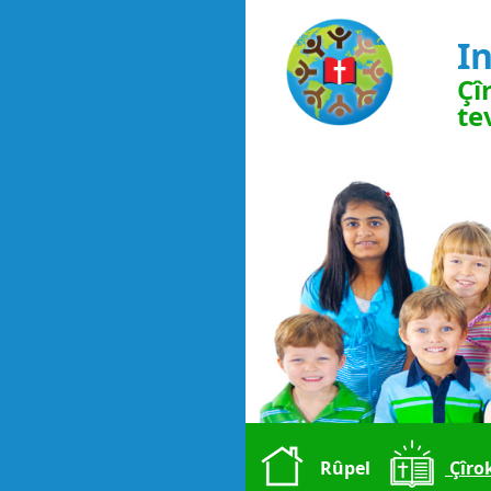
I
Çî
te
Rûpel
Çîro