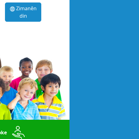
Zimanên
din
bke