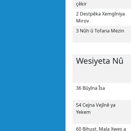
çêkir
2 Destpêka Xemgîniya
Mirov
3 Nûh û Tofana Mezin
Wesiyeta Nû
36 Bûyîna Îsa
54 Cejna Vejînê ya
Yekem
60 Bihuşt, Mala Xweş a