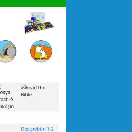
Destpêbûn 1-2