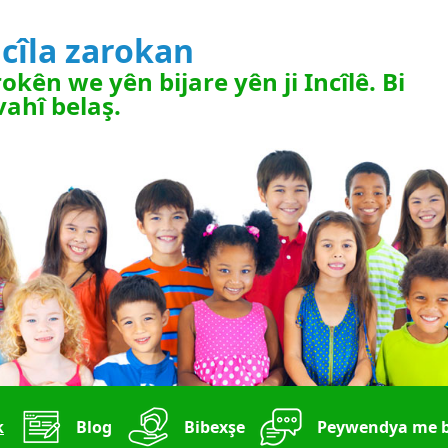
ncîla zarokan
rokên we yên bijare yên ji Incîlê. Bi
vahî belaş.
k
Blog
Bibexşe
Peywendya me 