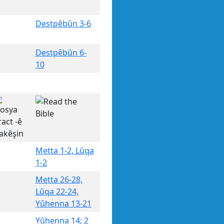
Destpêbûn 3-6
Destpêbûn 6-
10
Metta 1-2, Lûqa
1-2
Metta 26-28,
Lûqa 22-24,
Yûhenna 13-21
Yûhenna 14; 2