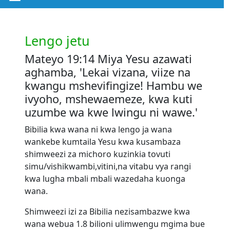
Lengo jetu
Mateyo 19:14 Miya Yesu azawati
aghamba, 'Lekai vizana, viize na
kwangu mshevifingize! Hambu we
ivyoho, mshewaemeze, kwa kuti
uzumbe wa kwe lwingu ni wawe.'
Bibilia kwa wana ni kwa lengo ja wana
wankebe kumtaila Yesu kwa kusambaza
shimweezi za michoro kuzinkia tovuti
simu/vishikwambi,vitini,na vitabu vya rangi
kwa lugha mbali mbali wazedaha kuonga
wana.
Shimweezi izi za Bibilia nezisambazwe kwa
wana webua 1.8 bilioni ulimwengu mgima bue