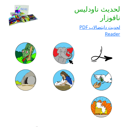
لحديث ناودليس
نافوزار
لحديث دايتضالاب PDF
Reader