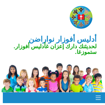
أدليس أفوزار نواراضن
لحديثنك دارك إعزان غأدليس أفوزار.
ستموزغا.