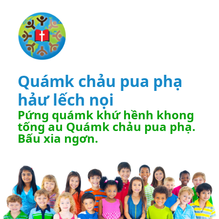
Quámk chảu pua phạ
hảư lếch nọi
Pứng quámk khứ hềnh khong
tống au Quámk chảu pua phạ.
Bấu xia ngơn.