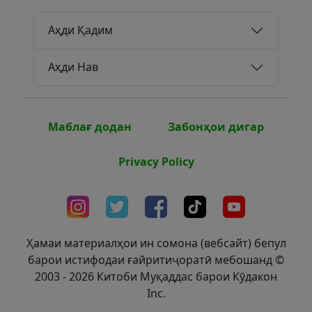
Аҳди Қадим
Аҳди Нав
Маблағ додан
Забонҳои дигар
Privacy Policy
Ҳамаи материалҳои ин сомона (вебсайт) бепул
барои истифодаи ғайритиҷоратӣ мебошанд ©
2003 - 2026 Китоби Муқаддас барои Кӯдакон
Inc.