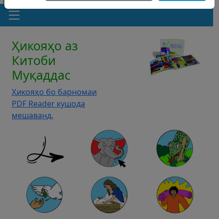
Ҳикояҳо аз
Китоби
Муқаддас
Ҳикояҳо бо барномаи
PDF Reader кушода
мешаванд.