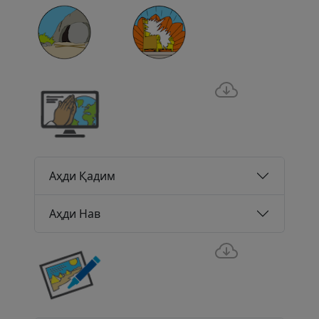
Аҳди Қадим
Аҳди Нав