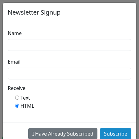
Newsletter Signup
Name
Китоби Муқаддас
барои Кӯдакон
Email
Ҳикояҳои дӯстдоштаи шумо
аз Китоби Муқаддас.
Комилан бепул.
Receive
Text
HTML
I Have Already Subscribed
Subscribe