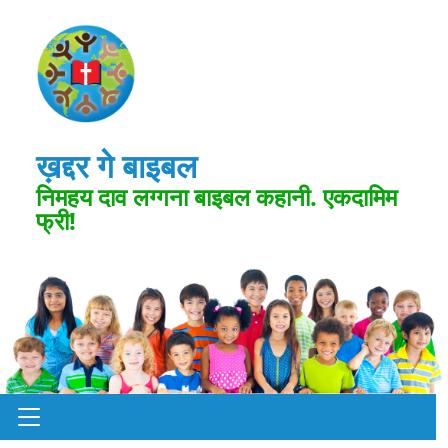
ख़द्दर गे बाइबल
निमहय दाव लग्गना बाइबल कहानी. एकदामिम
फ्री!