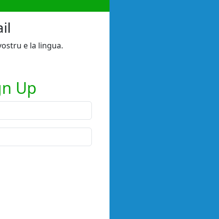
il
vostru e la lingua.
gn Up