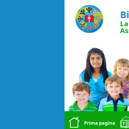
Bi
La
As
Prima pagina