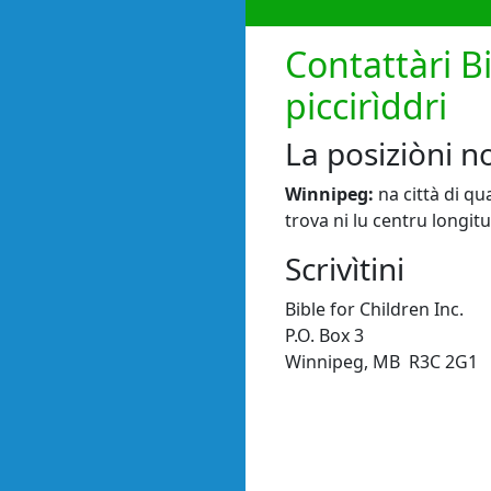
Contattàri Bi
piccirìddri
La posiziòni n
Winnipeg:
na città di qu
trova ni lu centru longitu
Scrivìtini
Bible for Children Inc.
P.O. Box 3
Winnipeg, MB R3C 2G1