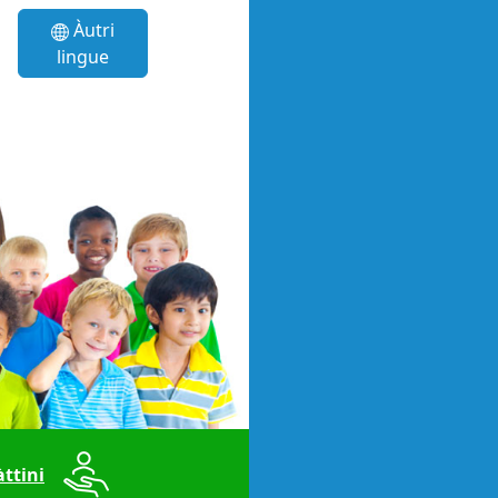
Àutri
lingue
ttini