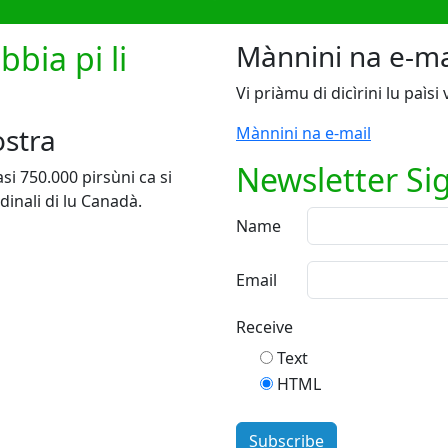
bbia pi li
Mànnini na e-ma
Vi priàmu di dicìrini lu paìsi 
ostra
Mànnini na e-mail
Newsletter Si
asi 750.000 pirsùni ca si
dinali di lu Canadà.
Name
Email
Receive
Text
HTML