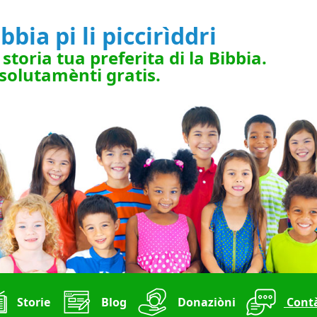
bbia pi li piccirìddri
 storia tua preferita di la Bibbia.
solutamènti gratis.
Storie
Blog
Donaziòni
Contà