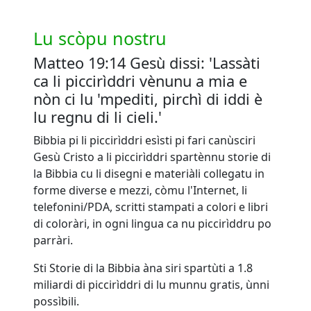
Lu scòpu nostru
Matteo 19:14 Gesù dissi: 'Lassàti
ca li piccirìddri vènunu a mia e
nòn ci lu 'mpediti, pirchì di iddi è
lu regnu di li cieli.'
Bibbia pi li piccirìddri esìsti pi fari canùsciri
Gesù Cristo a li piccirìddri spartènnu storie di
la Bibbia cu li disegni e materiàli collegatu in
forme diverse e mezzi, còmu l'Internet, li
telefonini/PDA, scritti stampati a colori e libri
di coloràri, in ogni lingua ca nu piccirìddru po
parràri.
Sti Storie di la Bibbia àna siri spartùti a 1.8
miliardi di piccirìddri di lu munnu gratis, ùnni
possìbili.