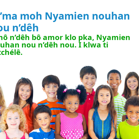
’ma moh Nyamien nouhan
ou n’dêh
ô n’dêh bô amor klo pka, Nyamien
uhan nou n’dêh nou. I klwa ti
tchélê.