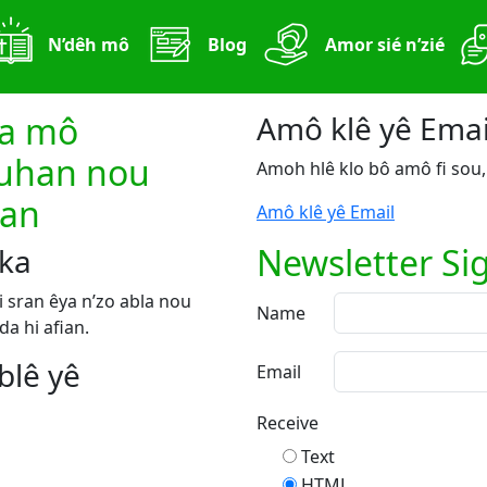
N’dêh mô
Blog
Amor sié n’zié
ma mô
Amô klê yê Emai
uhan nou
Amoh hlê klo bô amô fi sou,
man
Amô klê yê Email
Newsletter Si
ika
i sran êya n’zo abla nou
Name
a hi afian.
blê yê
Email
Receive
Text
HTML