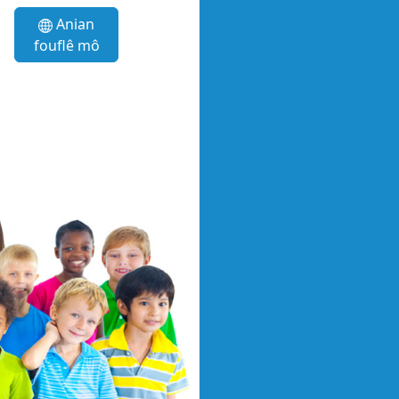
Anian
fouflê mô