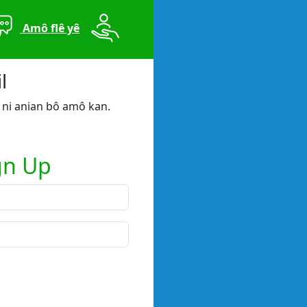
Amô flê yê
l
 ni anian bô amô kan.
gn Up