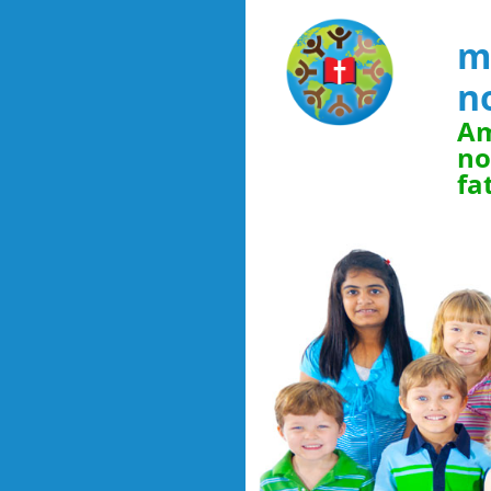
m
n
Am
no
fa