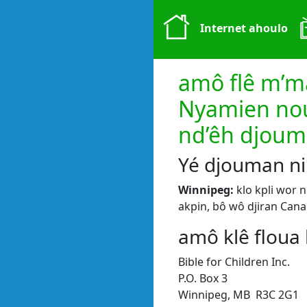
Internet ahoulo
amô flê m’
Nyamien no
nd’êh djou
Yé djouman n
Winnipeg:
klo kpli wor n
akpin, bô wô djiran Canad
amô klê floua 
Bible for Children Inc.
P.O. Box 3
Winnipeg, MB R3C 2G1