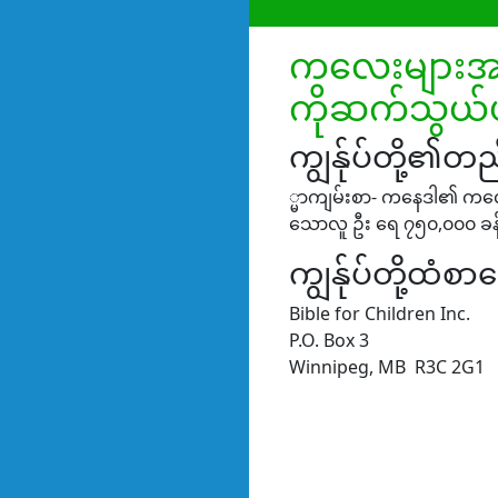
ကလေးများအသ
ကိုဆက်သွယ်
ကျွန်ုပ်တို့၏တ
္မာကျမ်းစာ- ကနေဒါ၏ ကလ
သောလူ ဦး ရေ ၇၅၀,၀၀၀ ခန့်
ကျွန်ုပ်တို့ထံစာ
Bible for Children Inc.
P.O. Box 3
Winnipeg, MB R3C 2G1