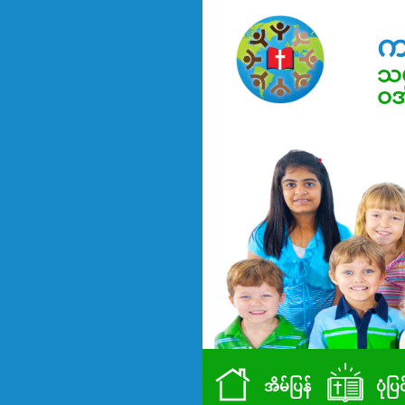
က
သမ
ဝအ
အိမ်ပြန်
ပုံပြ