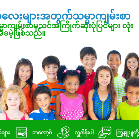
လေးများအတွက်သမ္မာကျမ်းစာ
္မာကျမ်းစာမှသင်အကြိုက်ဆုံးပုံပြင်များ လုံး
ခမဲ့ဖြစ်သည်။
င်များ
ဘလော့ဂ်
လှူဒါန်းပါ
ကြှနျုပျတ