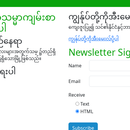
မ္မာကျမ်းစာ
ကျွန်ုပ်တို့ကိုအီးမေ
ပါ
ကျေးဇူးပြု၍ သင်၏နိုင်ငံနှင့
ည်နေရာ
ကျွန်ုပ်တို့ကိုအီးမေးလ်ပို့ပါ
Newsletter Si
ေးများအတွက်သမ္ ၌တည်ရှိ
ရှိသောမြို့ဖြစ်သည်။
Name
ရေးပါ
Email
Receive
Text
HTML