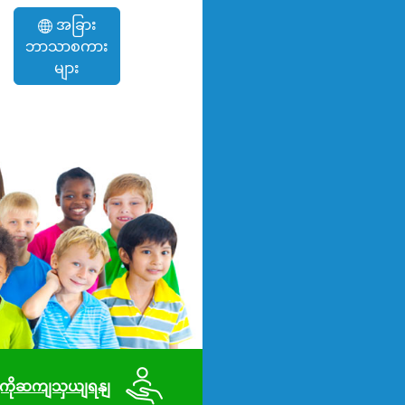
အခြား
ဘာသာစကား
များ
ို့ကိုဆကျသှယျရနျ