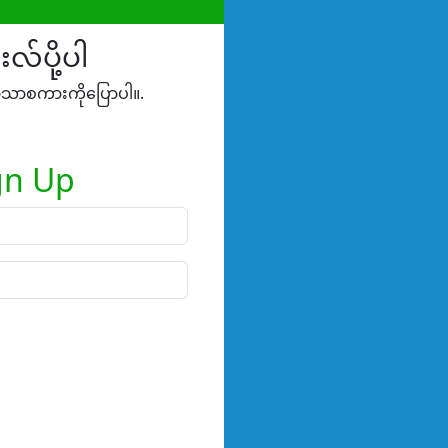
းလ်ပို့ပါ
်ဘာသာစကားကိုပြောပါ။.
gn Up