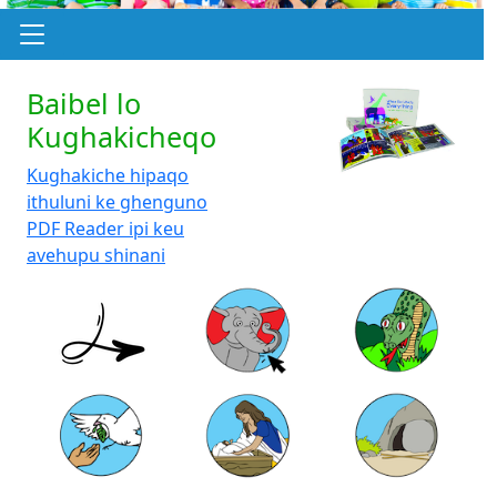
Baibel lo
Kughakicheqo
Kughakiche hipaqo
ithuluni ke ghenguno
PDF Reader ipi keu
avehupu shinani