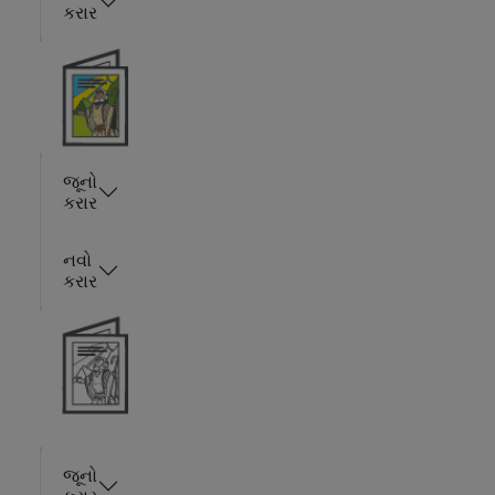
કરાર
જૂનો
કરાર
નવો
કરાર
જૂનો