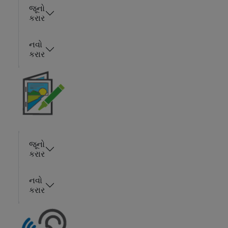
જૂનો
કરાર
નવો
કરાર
જૂનો
કરાર
નવો
કરાર