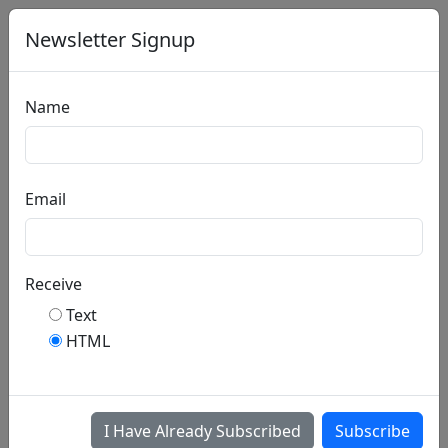
Newsletter Signup
બાળકોનું
Name
બાઈબલ
બાળકોનું
બાઈબલ
Email
સંપૂર્ણ
મુક્ત.
Receive
Text
HTML
I Have Already Subscribed
Subscribe