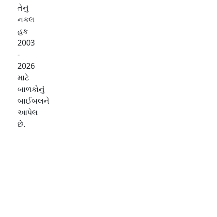
તેનું
નકલ
હક
2003
-
2026
માટે
બાળકોનું
બાઈબલને
આપેલ
છે.