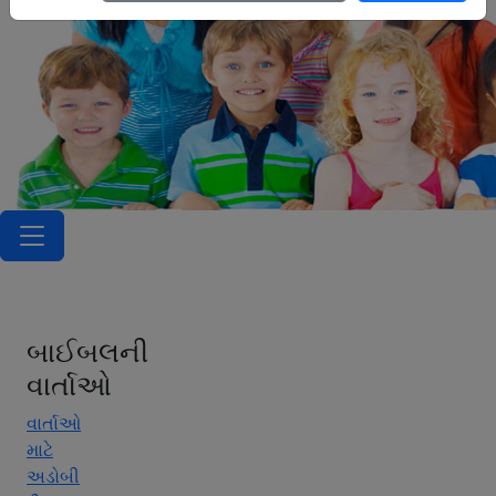
બાઈબલની
વાર્તાઓ
વાર્તાઓ
માટે
અડોબી