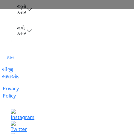
જૂનો
કરાર
નવો
કરાર
દાન
બીજી
ભાષાઓs
Privacy
Policy