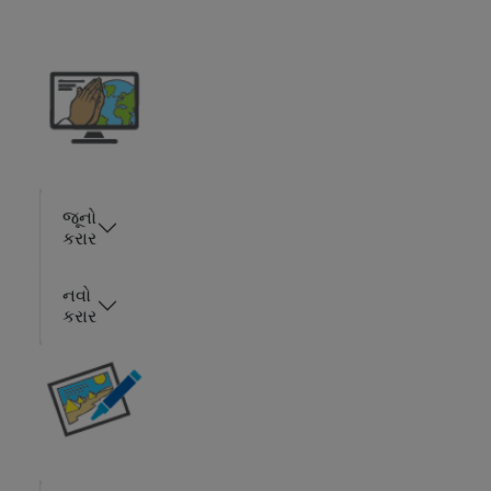
જૂનો
કરાર
નવો
કરાર