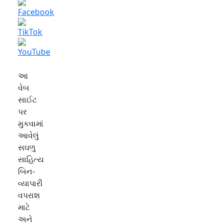
આ
વેબ
સાઈટ
પર
મુકવામાં
આવેલું
સઘળુ
સાહિત્ય
બિન-
વ્યાપારી
વપરાશ
માટે
અને