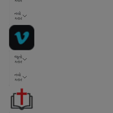
કરાર
નવો
કરાર
જૂનો
કરાર
નવો
કરાર